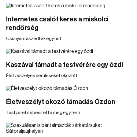
Internetes csalót keres a miskolci
rendőrség
Csúnyán rászedtek egy nőt.
Kaszával támadt a testvérére egy ózdi
Életveszélyes sérüléseket okozott.
Életveszélyt okozó támadás Ózdon
Testvérét sebesítette meg egy férfi.