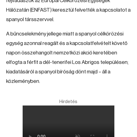
fejvadászok az Európai Célkörözési Egységek
Hálózatán (ENFAST) keresztül felvették a kapcsolatot a
spanyol társszervvel.
A bűncselekmény jellege miatt a spanyol célkörözési
egység azonnal reagált és a kapcsolatfelvételt követő
napon összehangolt nemzetközi akció keretében
elfogta a férfit a dél-tenerifei Los Abrigos településen;
kiadatásáról a spanyol bíróság dönt majd – áll a
közleményben.
Hirdetés