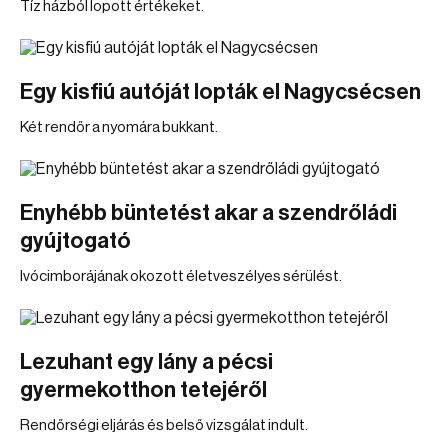
Tíz házból lopott értékeket.
Egy kisfiú autóját lopták el Nagycsécsen
Két rendőr a nyomára bukkant.
Enyhébb büntetést akar a szendrőládi
gyújtogató
Ivócimborájának okozott életveszélyes sérülést.
Lezuhant egy lány a pécsi
gyermekotthon tetejéről
Rendőrségi eljárás és belső vizsgálat indult.