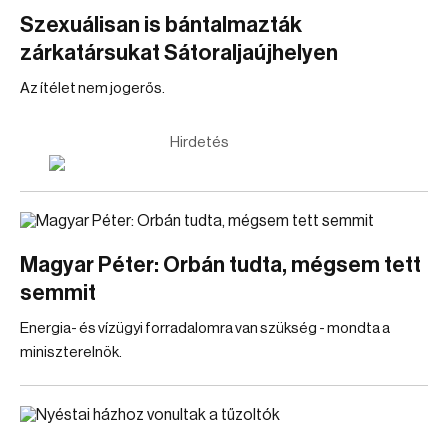
Szexuálisan is bántalmazták
zárkatársukat Sátoraljaújhelyen
Az ítélet nem jogerős.
Hirdetés
Magyar Péter: Orbán tudta, mégsem tett
semmit
Energia- és vízügyi forradalomra van szükség - mondta a
miniszterelnök.