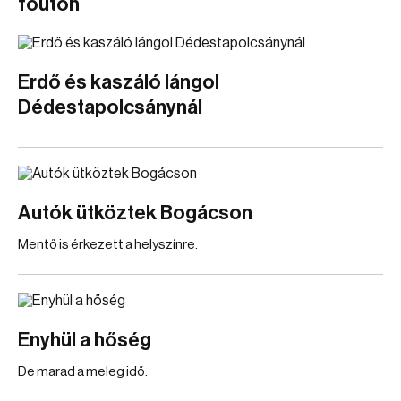
főúton
Erdő és kaszáló lángol
Dédestapolcsánynál
Autók ütköztek Bogácson
Mentő is érkezett a helyszínre.
Enyhül a hőség
De marad a meleg idő.