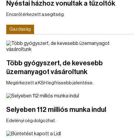
Nyéstai házhoz vonultak a tűzoltók
Encsről érkezett a segítség.
Gazdaság
Több gyógyszert, de kevesebb
üzemanyagot vásároltunk
Megérkezett a KSH legfrissebb jelentése.
Selyeben 112 milliós munka indul
Edelényi cég dolgozhat.