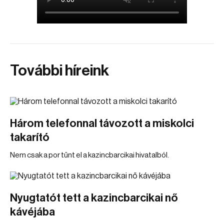
További híreink
Három telefonnal távozott a miskolci
takarító
Nem csak a por tűnt el a kazincbarcikai hivatalból.
Nyugtatót tett a kazincbarcikai nő
kávéjába