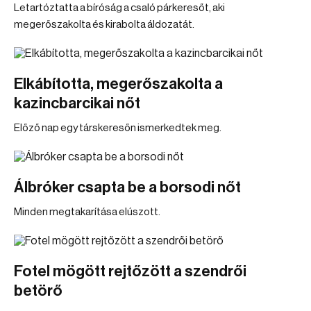
Letartóztatta a bíróság a csaló párkeresőt, aki
megerőszakolta és kirabolta áldozatát.
Elkábította, megerőszakolta a
kazincbarcikai nőt
Előző nap egy társkeresőn ismerkedtek meg.
Álbróker csapta be a borsodi nőt
Minden megtakarítása elúszott.
Fotel mögött rejtőzött a szendrői
betörő