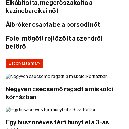
Elkábította, megerőszakolta a
kazincbarcikai nőt
Álbróker csapta be a borsodi nőt
Fotel mögött rejtőzött a szendrői
betörő
Ezt olvasta már?
Negyven csecsemő ragadt a miskolci
kórházban
Egy huszonéves férfi hunyt el a 3-as