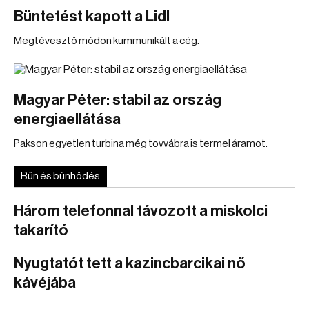
Büntetést kapott a Lidl
Megtévesztő módon kummunikált a cég.
Magyar Péter: stabil az ország
energiaellátása
Pakson egyetlen turbina még tovvábra is termel áramot.
Bűn és bűnhődés
Három telefonnal távozott a miskolci
takarító
Nyugtatót tett a kazincbarcikai nő
kávéjába