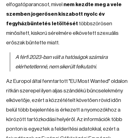
elfogatóparancsot, mivel
nem kezdte meg a vele
szemben jogerősen kiszabott nyolc év
fegyházbüntetés letöltését
többszörösen
minősített, kiskorú sérelmére elkövetett szexuális
erőszak bűntette miatt.
A férfi 2023-ban vált a hatóságok számára
elérhetetlenné, nem sikerült felkutatni.
Az Europol által fenntartott "EU Most Wanted" oldalon
ritkán szerepel ilyen aljas szándékú bűncselekmény
elkövetője, ezért a közzétételt követően rövid időn
belül több bejelentés is érkezett a nyomozókhoz a
körözött tartózkodási helyéről. Az információk több
ponton is egyeztek a felderítési adatokkal, ezért a