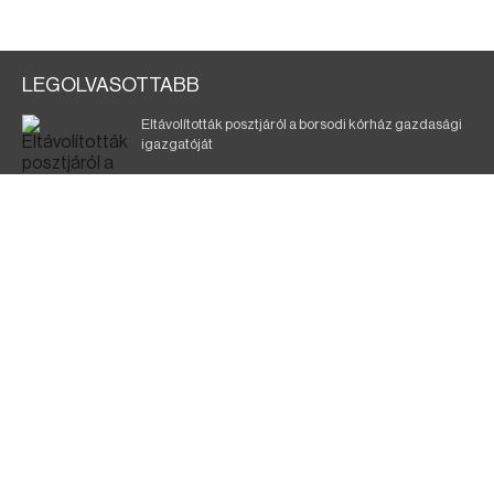
LEGOLVASOTTABB
Eltávolították posztjáról a borsodi kórház gazdasági
igazgatóját
Szélerőmű-fejlesztést tervez a TISZA-kormány
Kigyulladt egy épület Tokajban
Elmarad a DVTK–Szentlőrinc meccs