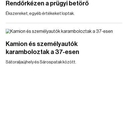
Rendőrkézen a prügyi betörő
Ékszereket, egyéb értékeket loptak.
Kamion és személyautók
karamboloztak a 37-esen
Sátoraljaújhely és Sárospatak között.