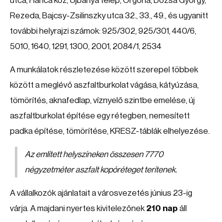
utca, Harica köz, Újbánya telep, Orgona, Dózsa György,
Rezeda, Bajcsy-Zsilinszky utca 32., 33., 49., és ugyanitt
további helyrajzi számok: 925/302, 925/301, 440/6,
5010, 1640, 1291, 1300, 2001, 2084/1, 2534
A munkálatok részletezése között szerepel többek
között a meglévő aszfaltburkolat vágása, kátyúzása,
tömörítés, aknafedlap, víznyelő szintbe emelése, új
aszfaltburkolat építése egy rétegben, nemesített
padka építése, tömörítése, KRESZ-táblák elhelyezése.
Az említett helyszíneken összesen 7770
négyzetméter aszfalt kopóréteget terítenek.
A vállalkozók ajánlatait a városvezetés június 23-ig
várja. A majdani nyertes kivitelezőnek
210 nap
áll