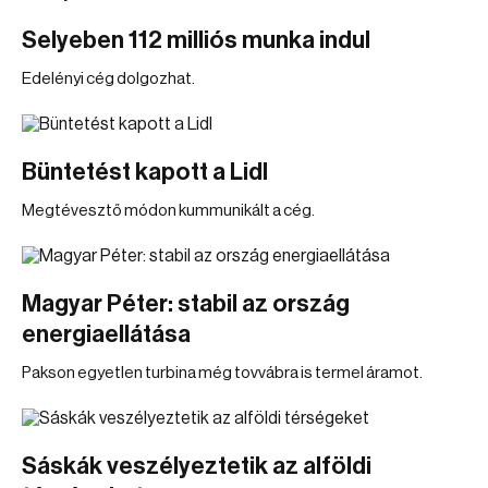
Selyeben 112 milliós munka indul
Edelényi cég dolgozhat.
Büntetést kapott a Lidl
Megtévesztő módon kummunikált a cég.
Magyar Péter: stabil az ország
energiaellátása
Pakson egyetlen turbina még tovvábra is termel áramot.
Sáskák veszélyeztetik az alföldi