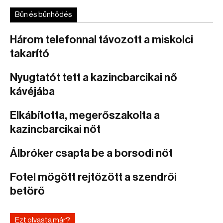
Bűn és bűnhődés
Három telefonnal távozott a miskolci
takarító
Nyugtatót tett a kazincbarcikai nő
kávéjába
Elkábította, megerőszakolta a
kazincbarcikai nőt
Álbróker csapta be a borsodi nőt
Fotel mögött rejtőzött a szendrői
betörő
Ezt olvasta már?