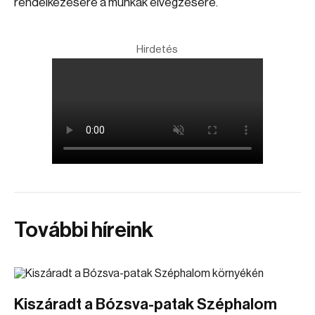
rendelkezésére a munkák elvégzésére.
Hirdetés
További híreink
Kiszáradt a Bózsva-patak Széphalom