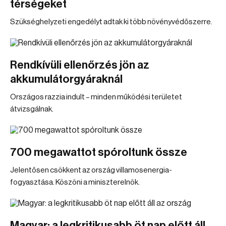
térségeket
Szükséghelyzeti engedélyt adtak ki több növényvédőszerre.
Rendkívüli ellenőrzés jön az
akkumulátorgyáraknál
Országos razzia indult – minden működési területet
átvizsgálnak.
700 megawattot spóroltunk össze
Jelentősen csökkent az ország villamosenergia-
fogyasztása. Köszöni a miniszterelnök.
Magyar: a legkritikusabb öt nap előtt áll