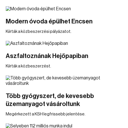
Modern óvoda épülhet Encsen
Kiírták a közbeszerzési pályázatot.
Aszfaltoznának Hejőpapiban
Kiírták a közbeszerzést.
Több gyógyszert, de kevesebb
üzemanyagot vásároltunk
Megérkezett a KSH legfrissebb jelentése.