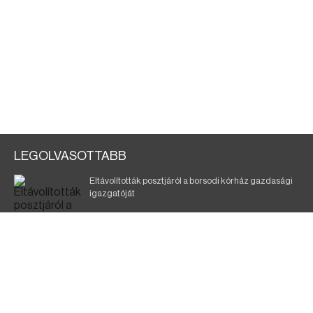
LEGOLVASOTTABB
Eltávolították posztjáról a borsodi kórház gazdasági
igazgatóját
Holttest Miskolcon: nem tudják, ki lehet
Szélerőmű-fejlesztést tervez a TISZA-kormány