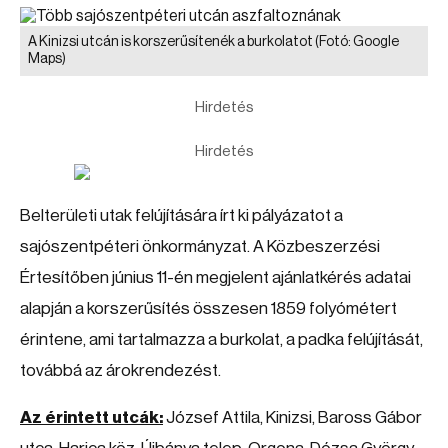
A Kinizsi utcán is korszerűsítenék a burkolatot
(Fotó: Google
Maps)
Hirdetés
Hirdetés
Belterületi utak felújítására írt ki pályázatot a
sajószentpéteri önkormányzat. A Közbeszerzési
Értesítőben június 11-én megjelent ajánlatkérés adatai
alapján a korszerűsítés összesen 1859 folyómétert
érintene, ami tartalmazza a burkolat, a padka felújítását,
továbbá az árokrendezést.
Az érintett utcák:
József Attila, Kinizsi, Baross Gábor