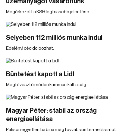
üzemanyagot vásároltunk
Megérkezett a KSH legfrissebb jelentése.
Selyeben 112 milliós munka indul
Edelényi cég dolgozhat.
Büntetést kapott a Lidl
Megtévesztő módon kummunikált a cég.
Magyar Péter: stabil az ország
energiaellátása
Pakson egyetlen turbina még tovvábra is termel áramot.