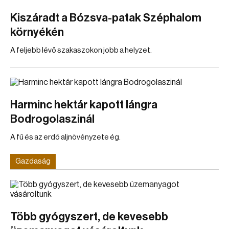
Kiszáradt a Bózsva-patak Széphalom
környékén
A feljebb lévő szakaszokon jobb a helyzet.
Harminc hektár kapott lángra
Bodrogolaszinál
A fű és az erdő aljnövényzete ég.
Gazdaság
Több gyógyszert, de kevesebb