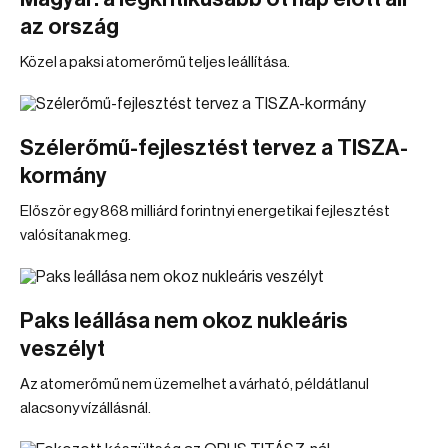
az ország
Közel a paksi atomerőmű teljes leállítása.
Szélerőmű-fejlesztést tervez a TISZA-
kormány
Először egy 868 milliárd forintnyi energetikai fejlesztést
valósítanak meg.
Paks leállása nem okoz nukleáris
veszélyt
Az atomerőmű nem üzemelhet a várható, példátlanul
alacsony vízállásnál.