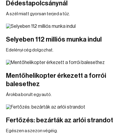
Dédestapolcsánynál
A szél miatt gyorsan terjed a tűz.
Selyeben 112 milliós munka indul
Edelényi cég dolgozhat.
Mentőhelikopter érkezett a forrói
balesethez
Árokba borult egy autó.
Fertőzés: bezárták az arlói strandot
Egészen a szezon végéig.