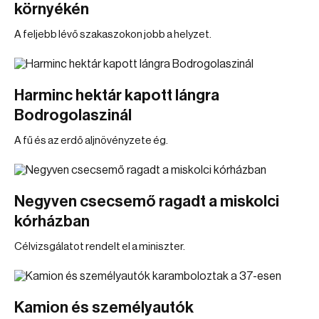
környékén
A feljebb lévő szakaszokon jobb a helyzet.
Harminc hektár kapott lángra
Bodrogolaszinál
A fű és az erdő aljnövényzete ég.
Negyven csecsemő ragadt a miskolci
kórházban
Célvizsgálatot rendelt el a miniszter.
Kamion és személyautók