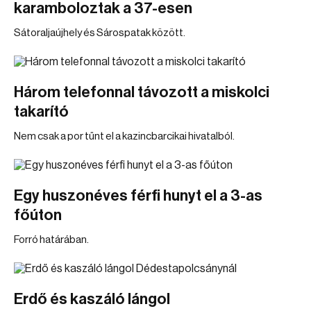
karamboloztak a 37-esen
Sátoraljaújhely és Sárospatak között.
Három telefonnal távozott a miskolci
takarító
Nem csak a por tűnt el a kazincbarcikai hivatalból.
Egy huszonéves férfi hunyt el a 3-as
főúton
Forró határában.
Erdő és kaszáló lángol